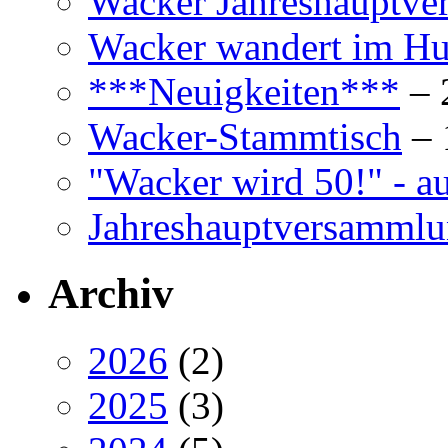
Wacker Jahreshauptv
Wacker wandert im Hun
***Neuigkeiten***
– 
Wacker-Stammtisch
– 
"Wacker wird 50!" - a
Jahreshauptversamml
Archiv
2026
(2)
2025
(3)