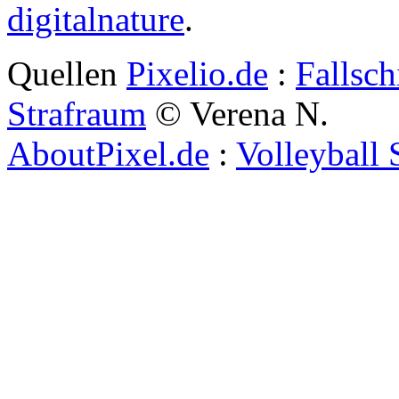
digitalnature
.
Quellen
Pixelio.de
:
Fallsch
Strafraum
© Verena N.
AboutPixel.de
:
Volleyball 