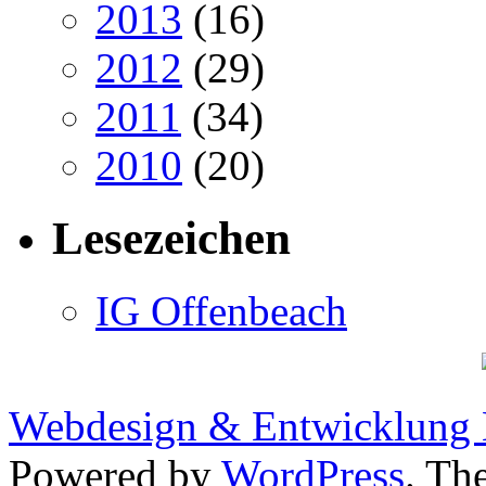
2013
(16)
2012
(29)
2011
(34)
2010
(20)
Lesezeichen
IG Offenbeach
Webdesign & Entwicklung
Powered by
WordPress
. Th