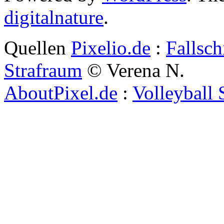
digitalnature
.
Quellen
Pixelio.de
:
Fallsch
Strafraum
© Verena N.
AboutPixel.de
:
Volleyball 